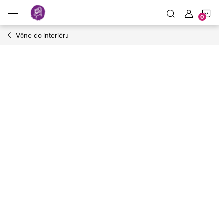
Prejsť
N
na
obsah
Vône do interiéru
K