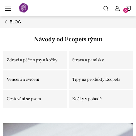
Prejsť
N
na
obsah
BLOG
K
Návody od Ecopets týmu
Zdraví a péče o psy a kočky
Strava a pamlsky
Venčení a cvičení
Tipy na produkty Ecopets
Cestování se psem
Kočky v pohodě
V
ý