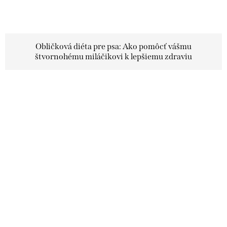
Obličková diéta pre psa: Ako pomôcť vášmu
štvornohému miláčikovi k lepšiemu zdraviu