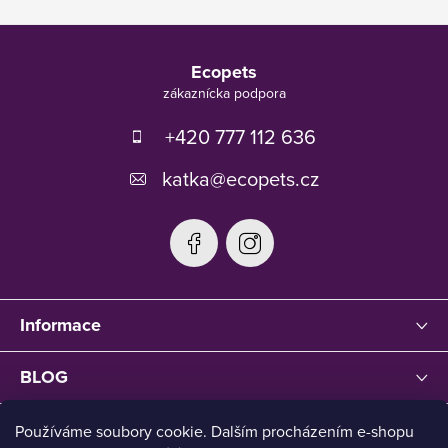
r
Z
v
á
k
Ecopets
p
y
v
ä
ý
t
+420 777 112 636
p
i
i
e
katka
@
ecopets.cz
s
u
Informace
BLOG
Používáme soubory cookie. Dalším procházením e-shopu