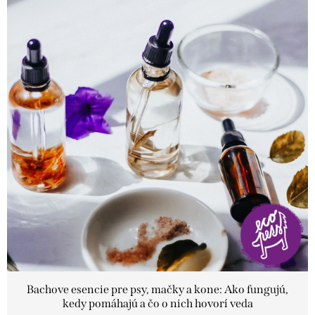
p
i
s
č
l
á
n
k
o
v
Bachove esencie pre psy, mačky a kone: Ako fungujú,
kedy pomáhajú a čo o nich hovorí veda