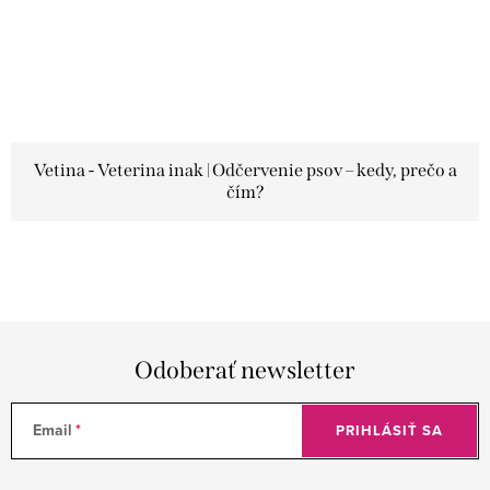
Vetina - Veterina inak | Odčervenie psov – kedy, prečo a
čím?
O
v
l
á
Odoberať newsletter
d
a
c
Email
PRIHLÁSIŤ SA
i
e
p