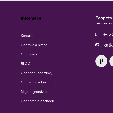
Z
á
p
Ecopets
Informace
ä
t
i
+420
Kontakt
e
katk
Doprava a platba
O Ecopets
BLOG
Obchodní podmínky
Ochrana osobních údajů
Moja objednávka
Hodnotenie obchodu