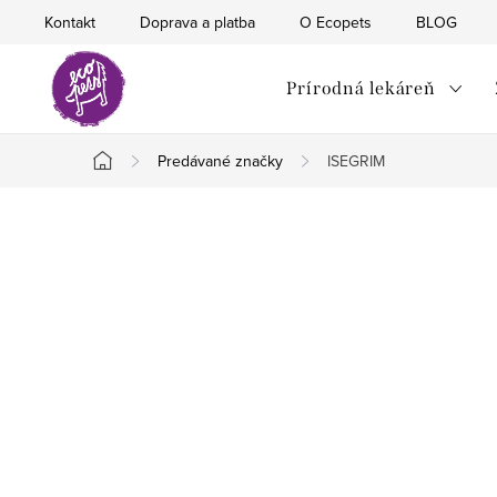
Prejsť
Kontakt
Doprava a platba
O Ecopets
BLOG
na
obsah
Prírodná lekáreň
Predávané značky
ISEGRIM
Domov