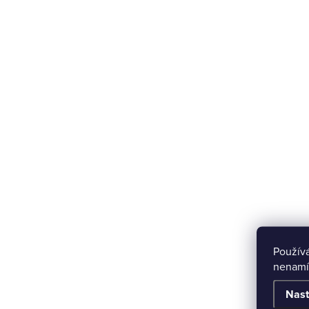
Použív
nenamí
Nast