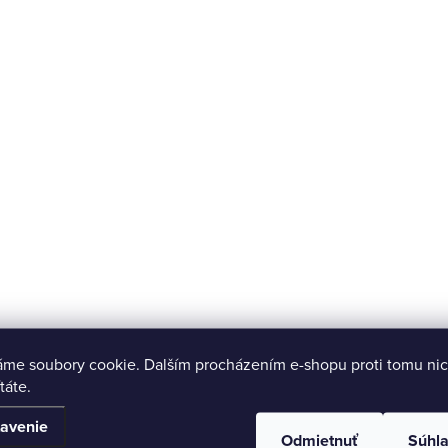
áme soubory cookie. Dalším procházením e-shopu proti tomu nic
táte.
avenie
Odmietnuť
Súhl