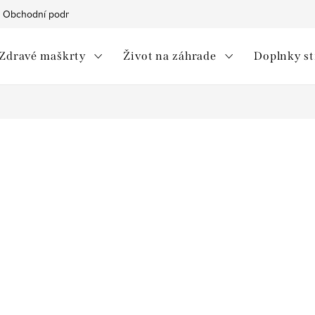
Obchodní podmínky
Ochrana osobních údajů
Moja objedná
Zdravé maškrty
Život na záhrade
Doplnky s