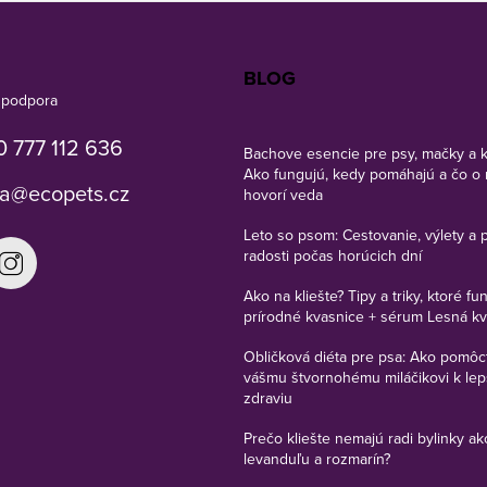
BLOG
 777 112 636
Bachove esencie pre psy, mačky a 
Ako fungujú, kedy pomáhajú a čo o 
a
@
ecopets.cz
hovorí veda
Leto so psom: Cestovanie, výlety a 
radosti počas horúcich dní
Ako na kliešte? Tipy a triky, ktoré fu
prírodné kvasnice + sérum Lesná k
Obličková diéta pre psa: Ako pomôc
vášmu štvornohému miláčikovi k le
zdraviu
Prečo kliešte nemajú radi bylinky ak
levanduľu a rozmarín?