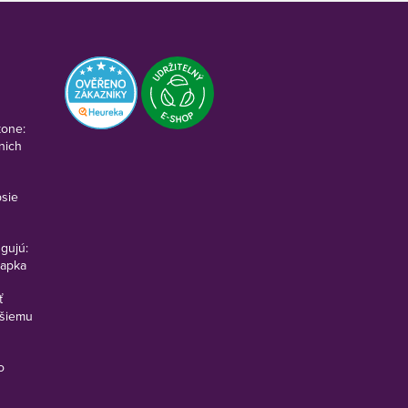
kone:
nich
psie
ngujú:
vapka
ť
pšiemu
o