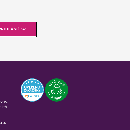
PRIHLÁSIŤ SA
kone:
nich
psie