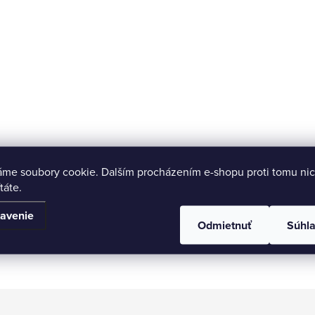
áme soubory cookie. Dalším procházením e-shopu proti tomu nic
táte.
avenie
Odmietnuť
Súhl