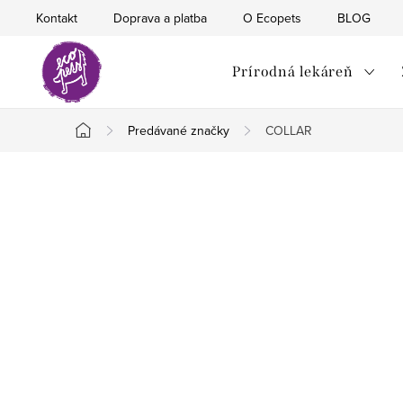
Prejsť
Kontakt
Doprava a platba
O Ecopets
BLOG
na
obsah
Prírodná lekáreň
Predávané značky
COLLAR
Domov