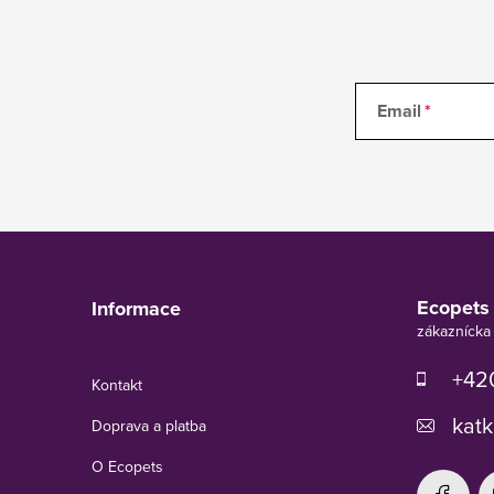
Email
Z
á
p
Ecopets
Informace
ä
t
i
+420
Kontakt
e
katk
Doprava a platba
O Ecopets