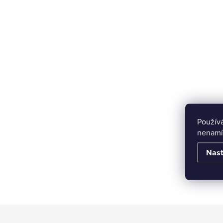
Použív
nenamí
Nast