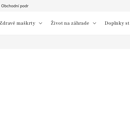
Obchodní podmínky
Ochrana osobních údajů
Moja objedná
Zdravé maškrty
Život na záhrade
Doplnky s