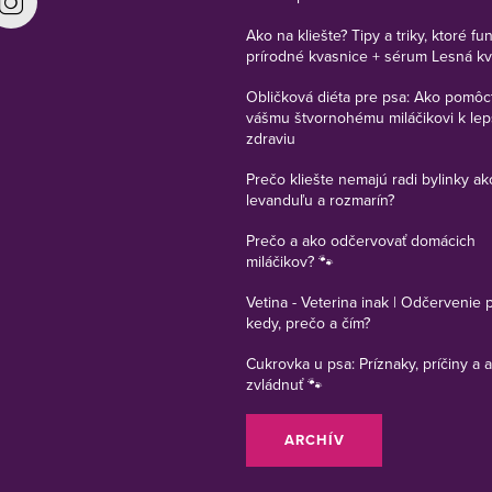
Ako na kliešte? Tipy a triky, ktoré fu
prírodné kvasnice + sérum Lesná k
Obličková diéta pre psa: Ako pomôc
vášmu štvornohému miláčikovi k le
zdraviu
Prečo kliešte nemajú radi bylinky ak
levanduľu a rozmarín?
Prečo a ako odčervovať domácich
miláčikov? 🐾
Vetina - Veterina inak | Odčervenie 
kedy, prečo a čím?
Cukrovka u psa: Príznaky, príčiny a a
zvládnuť 🐾
ARCHÍV