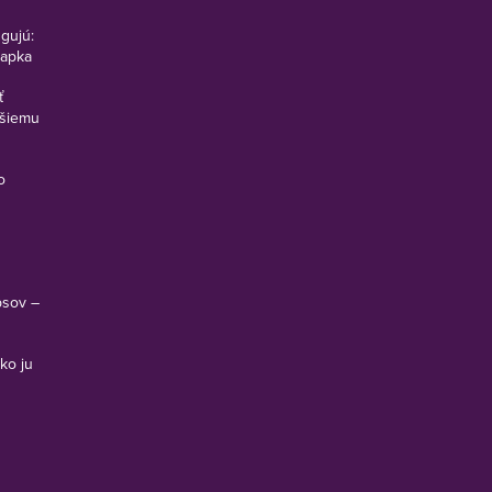
ngujú:
vapka
ť
pšiemu
o
psov –
ko ju