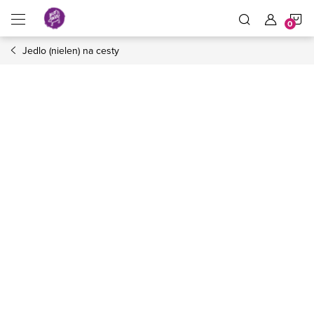
Prejsť
N
na
obsah
Jedlo (nielen) na cesty
K