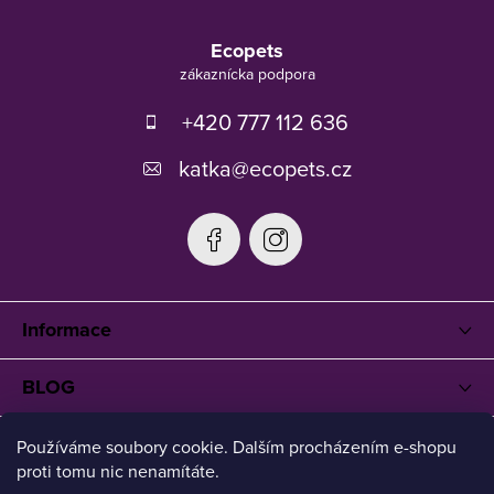
Z
á
Ecopets
p
ä
t
+420 777 112 636
i
e
katka
@
ecopets.cz
Informace
BLOG
Používáme soubory cookie. Dalším procházením e-shopu
proti tomu nic nenamítáte.