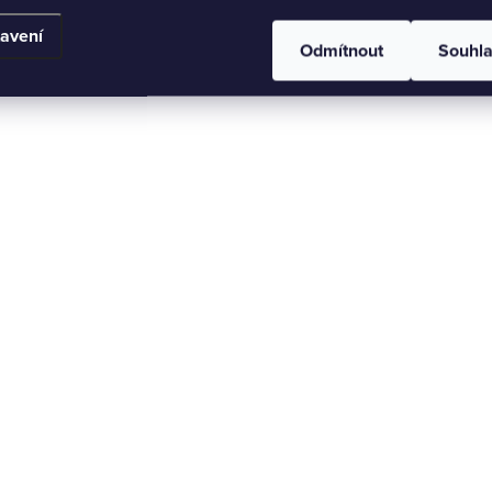
avení
Odmítnout
Souhl