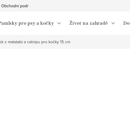
Obchodní podmínky
Ochrana osobních údajů
Moje objedná
Pamlsky pro psy a kočky
Život na zahradě
Do
 z matatabi a catnipu pro kočky 15 cm