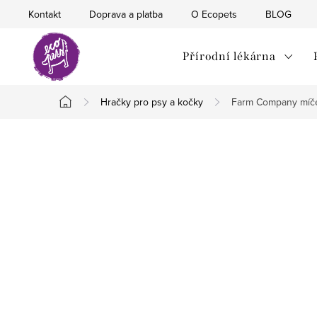
Přejít
Kontakt
Doprava a platba
O Ecopets
BLOG
na
obsah
Přírodní lékárna
Hračky pro psy a kočky
Farm Company míček
Domů