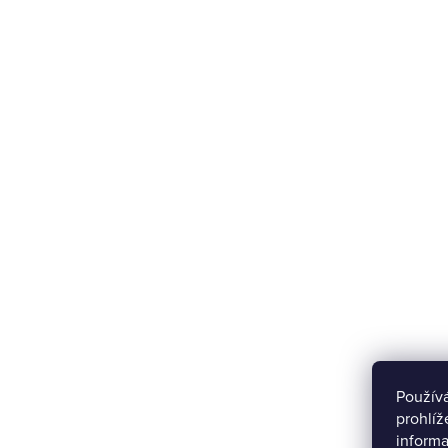
Použív
prohlíž
informa