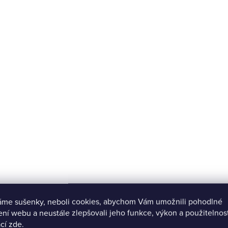
áme sušenky, neboli cookies, abychom Vám umožnili pohodlné
ení webu a neustále zlepšovali jeho funkce, výkon a použitelnos
cí zde.