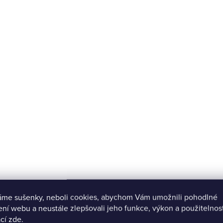
áme sušenky, neboli cookies, abychom Vám umožnili pohodlné
ení webu a neustále zlepšovali jeho funkce, výkon a použitelnos
cí zde.