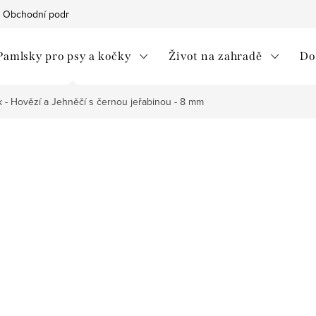
Obchodní podmínky
Ochrana osobních údajů
Moje objedná
Pamlsky pro psy a kočky
Život na zahradě
Do
 - Hovězí a Jehněčí s černou jeřabinou - 8 mm