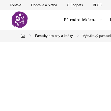
Přejít
Kontakt
Doprava a platba
O Ecopets
BLOG
na
obsah
Přírodní lékárna
Pamlsky pro psy a kočky
Výcvikový pamlsek
Domů