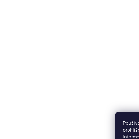
Použív
prohlíž
informa