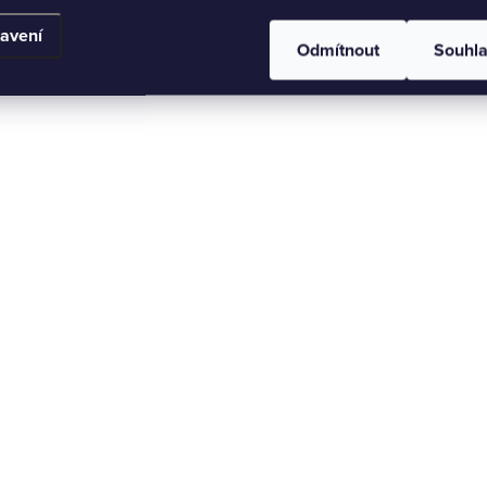
avení
Odmítnout
Souhl