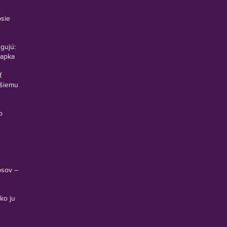
psie
ngujú:
vapka
ť
pšiemu
o
psov –
ko ju