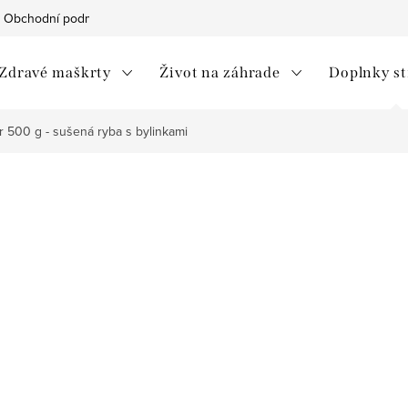
Obchodní podmínky
Ochrana osobních údajů
Moja objedná
Zdravé maškrty
Život na záhrade
Doplnky s
500 g - sušená ryba s bylinkami