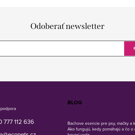
Odoberať newsletter
BLOG
 777 112 636
Bachove esencie pre psy, mačky a 
Ako fungujú, kedy pomáhajú a čo o 
a
@
ecopets.cz
hovorí veda