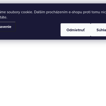
áme soubory cookie. Dalším procházením e-shopu proti tomu nic
táte.
avenie
Odmietnuť
Súhl