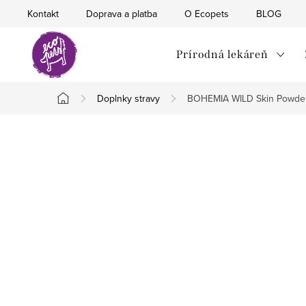
Prejsť
Kontakt
Doprava a platba
O Ecopets
BLOG
na
obsah
Prírodná lekáreň
Doplnky stravy
BOHEMIA WILD Skin Powder 
Domov