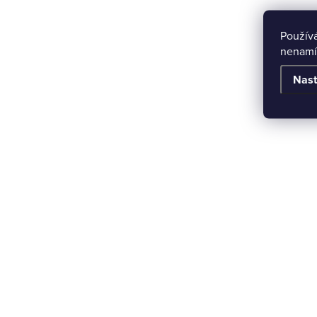
Použív
nenamí
Nast