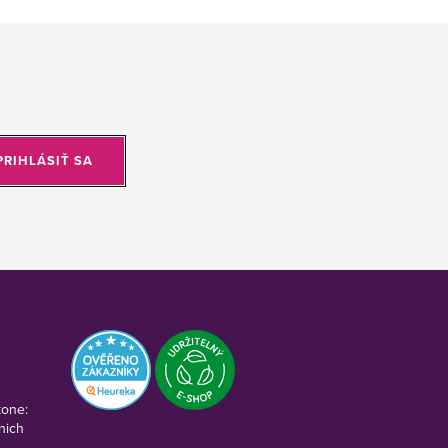
PRIHLÁSIŤ SA
kone:
nich