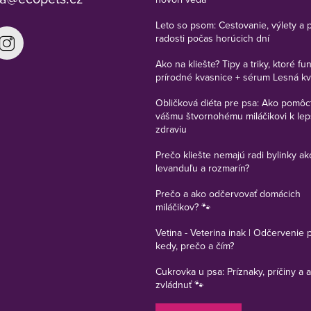
Leto so psom: Cestovanie, výlety a 
radosti počas horúcich dní
Ako na kliešte? Tipy a triky, ktoré fu
prírodné kvasnice + sérum Lesná k
Obličková diéta pre psa: Ako pomôc
vášmu štvornohému miláčikovi k le
zdraviu
Prečo kliešte nemajú radi bylinky ak
levanduľu a rozmarín?
Prečo a ako odčervovať domácich
miláčikov? 🐾
Vetina - Veterina inak | Odčervenie 
kedy, prečo a čím?
Cukrovka u psa: Príznaky, príčiny a a
zvládnuť 🐾