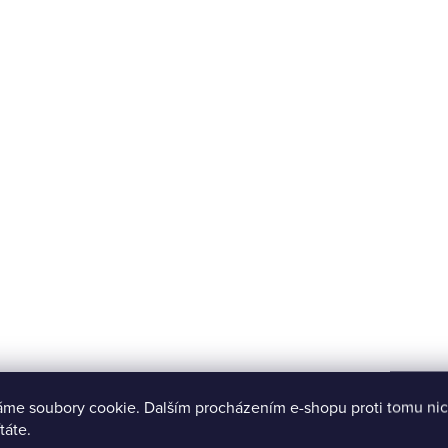
áme soubory cookie. Dalším procházením e-shopu proti tomu nic
táte.