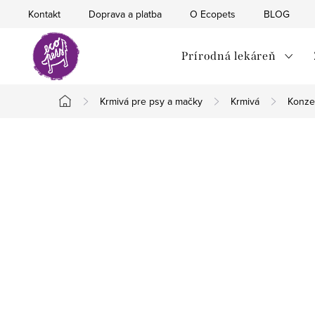
Prejsť
Kontakt
Doprava a platba
O Ecopets
BLOG
na
obsah
Prírodná lekáreň
Krmivá pre psy a mačky
Krmivá
Konze
Domov