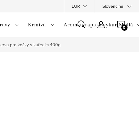
vka
Hodnotenie obchodu
Recenze
EUR
DSA
Slovenčina
NÁKU
travy
Krmivá
Aromaterapia a vykurovadlá
KOŠÍ
erva pro kočky s kuřecím 400g