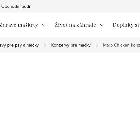
Obchodní podmínky
Ochrana osobních údajů
Moja objedná
Zdravé maškrty
Život na záhrade
Doplnky s
rvy pre psy a mačky
Konzervy pre mačky
Marp Chicken konz