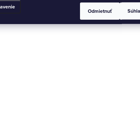
avenie
Odmietnuť
Súhl