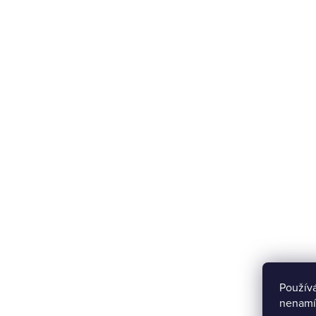
Použív
nenamí