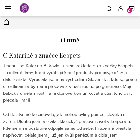
Prejsť
N
na
obsah
Domov
K
O mně
O Kataríně a značce Ecopets
Jmenuji se Katarína Bukovini a jsem zakladatelka značky Ecopets
– rodinné firmy, která vyrábí přírodní produkty pro psy, kočky a
další zvířata. Vyrůstala jsem na východním Slovensku, kde se práce
s rostlinami a bylinami předávala v naší rodině po generace. Moje
babička uměla s rostlinami doslova komunikovat a část toho daru
předala i mně.
Od dětství mě fascinovalo, jak mohou byliny pomoci člověku i
zvířeti. Dlouho jsem ale žila „klasický“ pracovní život v korporátu,
kde jsem se postupně odpojila sama od sebe. Práce mě přestala
naplňovat, dělala jsem ji už jen kvůli penězům a cítila jsem