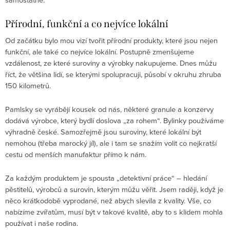
Přírodní, funkční a co nejvíce lokální
Od začátku bylo mou vizí tvořit přírodní produkty, které jsou nejen
funkční, ale také co nejvíce lokální. Postupně zmenšujeme
vzdálenost, ze které suroviny a výrobky nakupujeme. Dnes můžu
říct, že většina lidí, se kterými spolupracuji, působí v okruhu zhruba
150 kilometrů.
Pamlsky se vyrábějí kousek od nás, některé granule a konzervy
dodává výrobce, který bydlí doslova „za rohem“. Bylinky používáme
výhradně české. Samozřejmě jsou suroviny, které lokální být
nemohou (třeba marocký jíl), ale i tam se snažím volit co nejkratší
cestu od menších manufaktur přímo k nám.
Za každým produktem je spousta „detektivní práce“ – hledání
pěstitelů, výrobců a surovin, kterým můžu věřit. Jsem raději, když je
něco krátkodobě vyprodané, než abych slevila z kvality. Vše, co
nabízíme zvířatům, musí být v takové kvalitě, aby to s klidem mohla
používat i naše rodina.