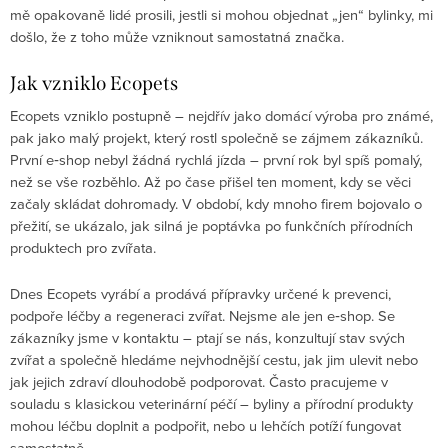
mě opakovaně lidé prosili, jestli si mohou objednat „jen“ bylinky, mi
došlo, že z toho může vzniknout samostatná značka.
Jak vzniklo Ecopets
Ecopets vzniklo postupně – nejdřív jako domácí výroba pro známé,
pak jako malý projekt, který rostl společně se zájmem zákazníků.
První e‑shop nebyl žádná rychlá jízda – první rok byl spíš pomalý,
než se vše rozběhlo. Až po čase přišel ten moment, kdy se věci
začaly skládat dohromady. V období, kdy mnoho firem bojovalo o
přežití, se ukázalo, jak silná je poptávka po funkčních přírodních
produktech pro zvířata.
Dnes Ecopets vyrábí a prodává přípravky určené k prevenci,
podpoře léčby a regeneraci zvířat. Nejsme ale jen e‑shop. Se
zákazníky jsme v kontaktu – ptají se nás, konzultují stav svých
zvířat a společně hledáme nejvhodnější cestu, jak jim ulevit nebo
jak jejich zdraví dlouhodobě podporovat. Často pracujeme v
souladu s klasickou veterinární péčí – byliny a přírodní produkty
mohou léčbu doplnit a podpořit, nebo u lehčích potíží fungovat
samostatně.