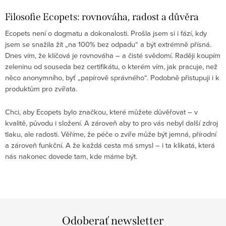
Filosofie Ecopets: rovnováha, radost a důvěra
Ecopets není o dogmatu a dokonalosti. Prošla jsem si i fází, kdy
jsem se snažila žít „na 100% bez odpadu“ a být extrémně přísná.
Dnes vím, že klíčová je rovnováha – a čisté svědomí. Raději koupím
zeleninu od souseda bez certifikátu, o kterém vím, jak pracuje, než
něco anonymního, byť „papírově správného“. Podobně přistupuji i k
produktům pro zvířata.
Chci, aby Ecopets bylo značkou, které můžete důvěřovat – v
kvalitě, původu i složení. A zároveň aby to pro vás nebyl další zdroj
tlaku, ale radosti. Věříme, že péče o zvíře může být jemná, přírodní
a zároveň funkční. A že každá cesta má smysl – i ta klikatá, která
nás nakonec dovede tam, kde máme být.
Odoberať newsletter