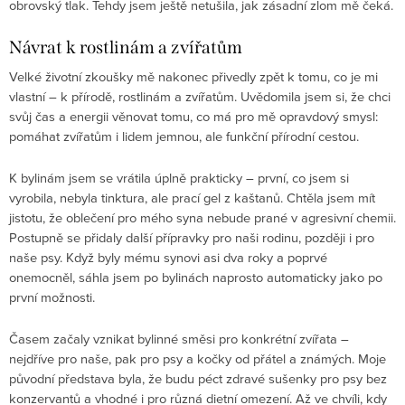
obrovský tlak. Tehdy jsem ještě netušila, jak zásadní zlom mě čeká.
Návrat k rostlinám a zvířatům
Velké životní zkoušky mě nakonec přivedly zpět k tomu, co je mi
vlastní – k přírodě, rostlinám a zvířatům. Uvědomila jsem si, že chci
svůj čas a energii věnovat tomu, co má pro mě opravdový smysl:
pomáhat zvířatům i lidem jemnou, ale funkční přírodní cestou.
K bylinám jsem se vrátila úplně prakticky – první, co jsem si
vyrobila, nebyla tinktura, ale prací gel z kaštanů. Chtěla jsem mít
jistotu, že oblečení pro mého syna nebude prané v agresivní chemii.
Postupně se přidaly další přípravky pro naši rodinu, později i pro
naše psy. Když byly mému synovi asi dva roky a poprvé
onemocněl, sáhla jsem po bylinách naprosto automaticky jako po
první možnosti.
Časem začaly vznikat bylinné směsi pro konkrétní zvířata –
nejdříve pro naše, pak pro psy a kočky od přátel a známých. Moje
původní představa byla, že budu péct zdravé sušenky pro psy bez
konzervantů a vhodné i pro různá dietní omezení. Až ve chvíli, kdy