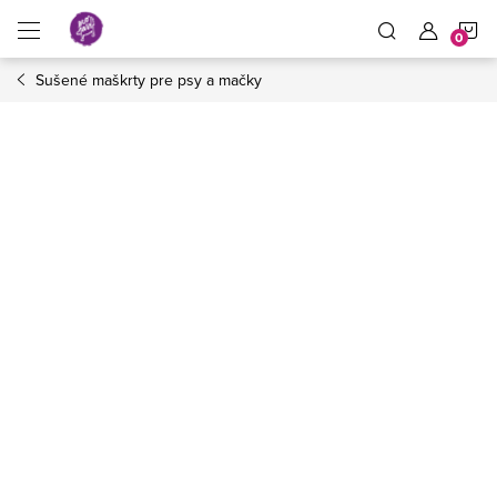
Prejsť
N
na
obsah
Sušené maškrty pre psy a mačky
K