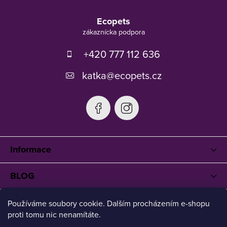
Z
á
Ecopets
p
ä
t
+420 777 112 636
i
e
katka
@
ecopets.cz
Informace
BLOG
Používáme soubory cookie. Dalším procházením e-shopu
proti tomu nic nenamítáte.