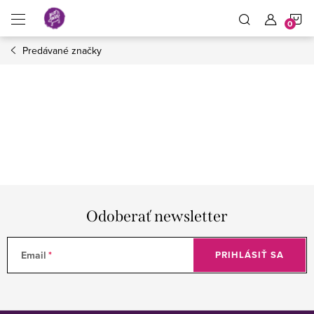
Prejsť
N
na
obsah
Predávané značky
K
Odoberať newsletter
Email
PRIHLÁSIŤ SA