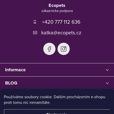
á
Ecopets
p
ä
t
+420 777 112 636
i
e
katka
@
ecopets.cz
Informace
BLOG
Používáme soubory cookie. Dalším procházením e-shopu
proti tomu nic nenamítáte.