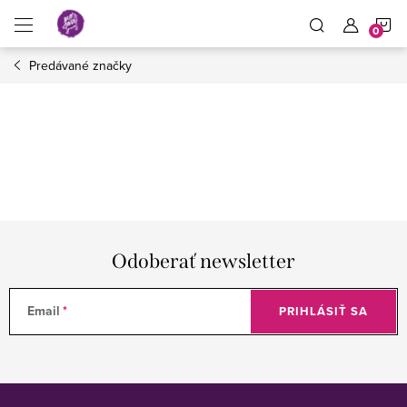
Prejsť
N
na
obsah
Predávané značky
K
Odoberať newsletter
Email
PRIHLÁSIŤ SA
Z