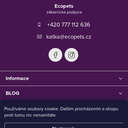
á
Ecopets
p
ä
t
+420 777 112 636
i
e
katka
@
ecopets.cz
Informace
BLOG
Používáme soubory cookie. Dalším procházením e-shopu
proti tomu nic nenamítáte.