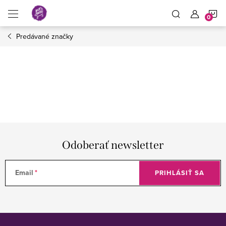
Prejsť
N
na
obsah
Predávané značky
K
Odoberať newsletter
Email
PRIHLÁSIŤ SA
Z