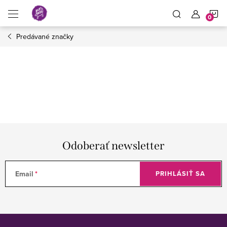
Prejsť
N
na
obsah
Predávané značky
K
Odoberať newsletter
Email
PRIHLÁSIŤ SA
Z