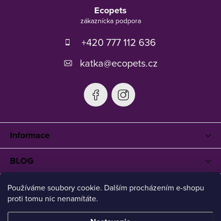
á
Ecopets
p
ä
t
+420 777 112 636
i
e
katka
@
ecopets.cz
Informace
BLOG
Používáme soubory cookie. Dalším procházením e-shopu
proti tomu nic nenamítáte.