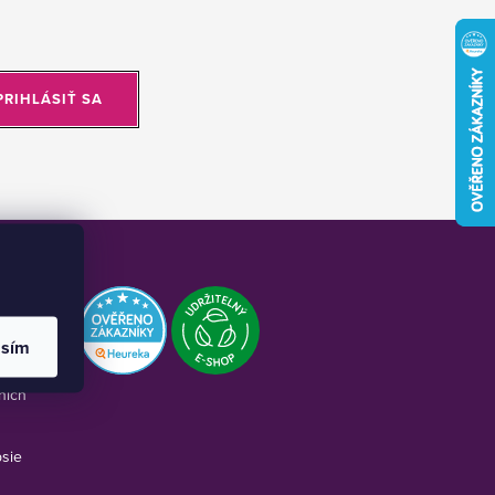
PRIHLÁSIŤ SA
asím
kone:
nich
psie