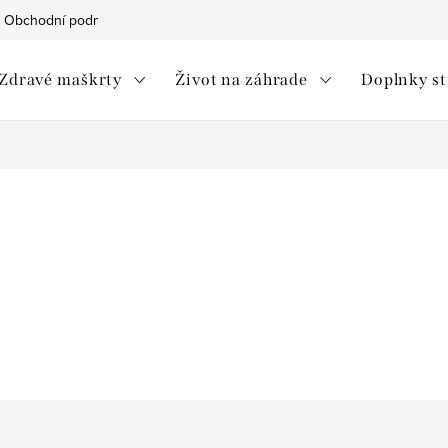
Obchodní podmínky
Ochrana osobních údajů
Moja objedná
Zdravé maškrty
Život na záhrade
Doplnky s