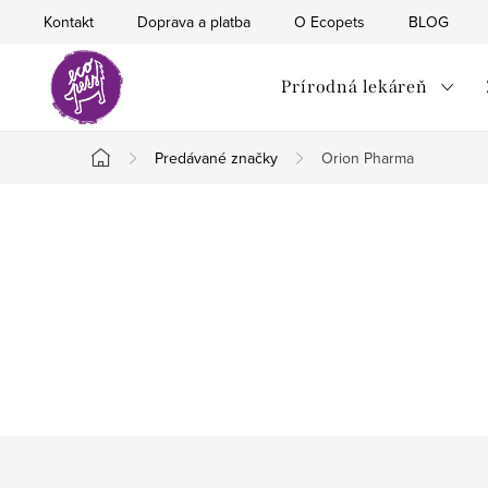
Prejsť
Kontakt
Doprava a platba
O Ecopets
BLOG
na
obsah
Prírodná lekáreň
Predávané značky
Orion Pharma
Domov