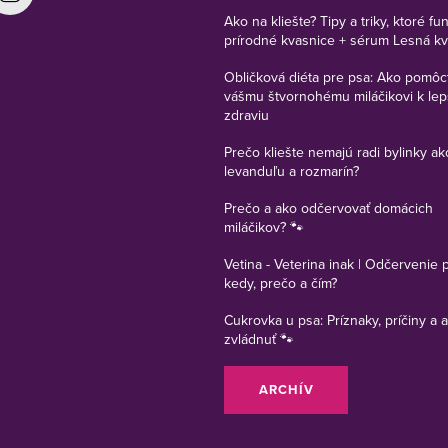
Ako na kliešte? Tipy a triky, ktoré fu
prírodné kvasnice + sérum Lesná k
Obličková diéta pre psa: Ako pomôc
vášmu štvornohému miláčikovi k le
zdraviu
Prečo kliešte nemajú radi bylinky ak
levanduľu a rozmarín?
Prečo a ako odčervovať domácich
miláčikov? 🐾
Vetina - Veterina inak | Odčervenie 
kedy, prečo a čím?
Cukrovka u psa: Príznaky, príčiny a a
zvládnuť 🐾
ARCHÍV