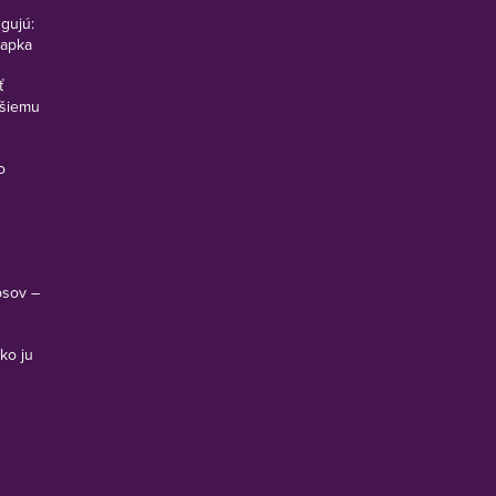
ngujú:
vapka
ť
pšiemu
o
psov –
ko ju