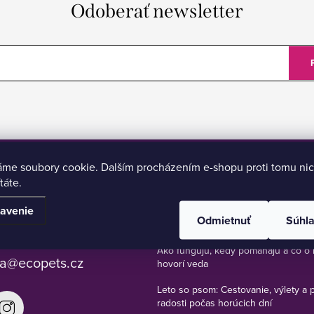
Odoberať newsletter
áme soubory cookie. Dalším procházením e-shopu proti tomu nic
táte.
BLOG
avenie
Odmietnuť
Súhl
 777 112 636
Bachove esencie pre psy, mačky a 
Ako fungujú, kedy pomáhajú a čo o 
a
@
ecopets.cz
hovorí veda
Leto so psom: Cestovanie, výlety a 
radosti počas horúcich dní