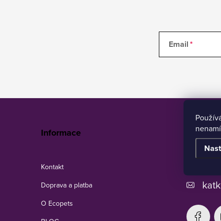
Email
Z
á
Použív
p
nenamí
Ecopets
Informace
ä
Nast
t
i
+420
Kontakt
e
katk
Doprava a platba
O Ecopets