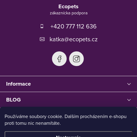
á
Ecopets
p
ä
t
+420 777 112 636
i
e
katka
@
ecopets.cz
Informace
BLOG
Používáme soubory cookie. Dalším procházením e-shopu
proti tomu nic nenamítáte.