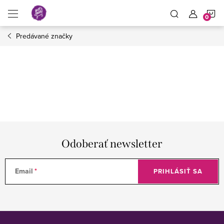
Prejsť
N
na
obsah
Predávané značky
K
Odoberať newsletter
Email
PRIHLÁSIŤ SA
Z