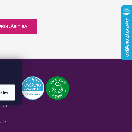
PRIHLÁSIŤ SA
asím
kone:
nich
psie