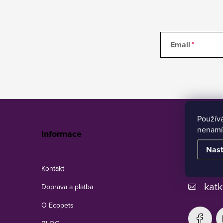
Email
Z
á
Použív
p
nenamí
Ecopets
Informace
ä
Nast
t
i
+420
Kontakt
e
katk
Doprava a platba
O Ecopets