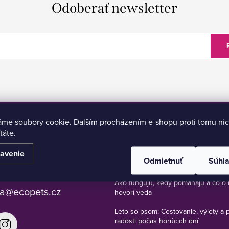
Odoberať newsletter
áme soubory cookie. Dalším procházením e-shopu proti tomu nic
táte.
BLOG
avenie
Odmietnuť
Súhl
 777 112 636
Bachove esencie pre psy, mačky a 
Ako fungujú, kedy pomáhajú a čo o 
a
@
ecopets.cz
hovorí veda
Leto so psom: Cestovanie, výlety a 
radosti počas horúcich dní