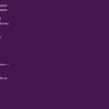
ngujú:
vapka
ť
pšiemu
o
psov –
ko ju