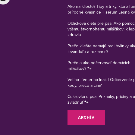
Ako na kliešte? Tipy a triky, ktoré fu
prírodné kvasnice + sérum Lesná k
Obličková diéta pre psa: Ako pomôc
vášmu štvornohému miláčikovi k le
zdraviu
Prečo kliešte nemajú radi bylinky ak
levanduľu a rozmarín?
Prečo a ako odčervovať domácich
miláčikov? 🐾
Vetina - Veterina inak | Odčervenie 
kedy, prečo a čím?
Cukrovka u psa: Príznaky, príčiny a a
zvládnuť 🐾
ARCHÍV