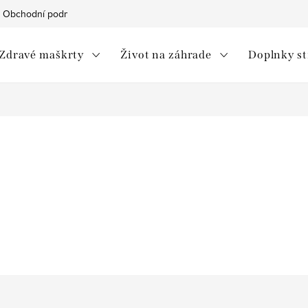
Obchodní podmínky
Ochrana osobních údajů
Moja objedná
Zdravé maškrty
Život na záhrade
Doplnky s