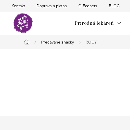
Prejsť
Kontakt
Doprava a platba
O Ecopets
BLOG
na
obsah
Prírodná lekáreň
Predávané značky
ROGY
Domov