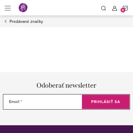
Prejsť
N
na
obsah
Predávané značky
K
Odoberať newsletter
Email
PRIHLÁSIŤ SA
Z