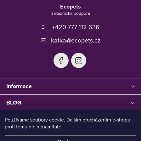
á
Ecopets
p
ä
t
+420 777 112 636
i
e
katka
@
ecopets.cz
Informace
BLOG
Používáme soubory cookie. Dalším procházením e-shopu
proti tomu nic nenamítáte.