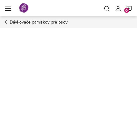
Prejsť
N
na
obsah
Dávkovače pamlskov pre psov
K