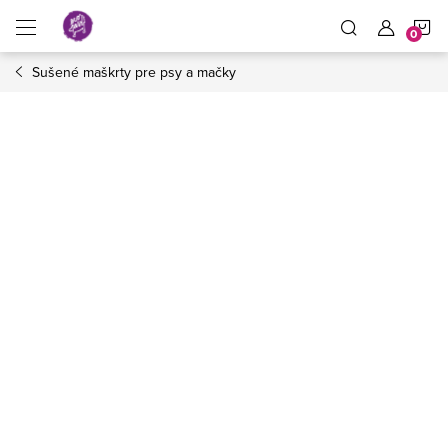
Prejsť
N
na
obsah
Sušené maškrty pre psy a mačky
K