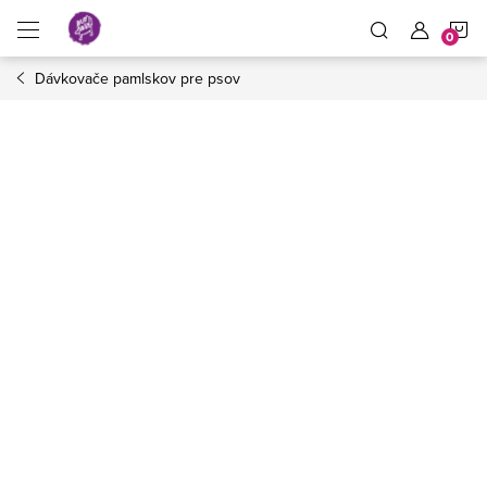
Prejsť
N
na
obsah
Dávkovače pamlskov pre psov
K