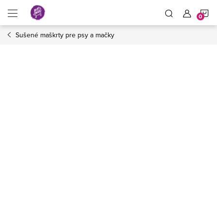
Prejsť
N
na
obsah
Sušené maškrty pre psy a mačky
K