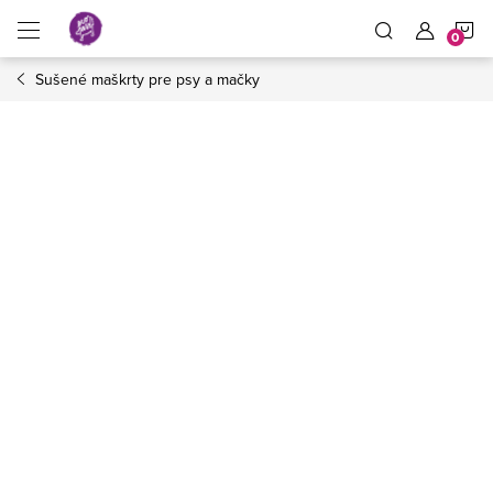
Prejsť
N
na
obsah
Sušené maškrty pre psy a mačky
K