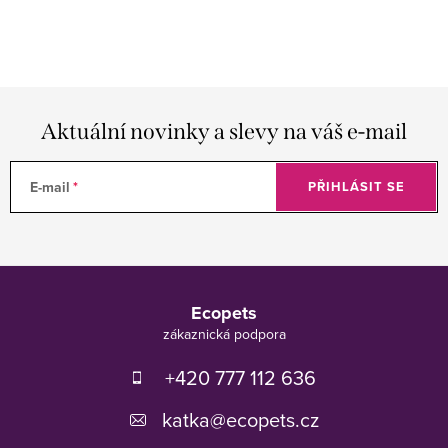
Aktuální novinky a slevy na váš e-mail
E-mail
PŘIHLÁSIT SE
Z
á
Ecopets
p
a
t
+420 777 112 636
í
katka
@
ecopets.cz