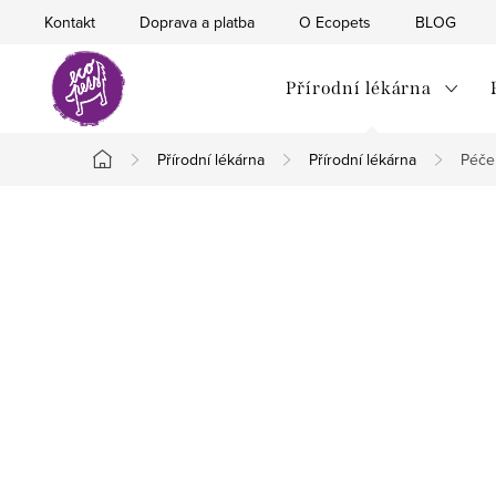
Přejít
Kontakt
Doprava a platba
O Ecopets
BLOG
na
obsah
Přírodní lékárna
Přírodní lékárna
Přírodní lékárna
Péče
Domů