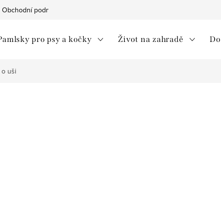
Obchodní podmínky
Ochrana osobních údajů
Moje objedná
Pamlsky pro psy a kočky
Život na zahradě
Do
 o uši