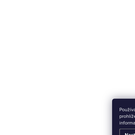
Použív
prohlíž
informa
Nast