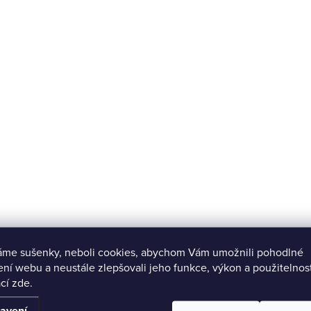
áme sušenky, neboli cookies, abychom Vám umožnili pohodlné
ení webu a neustále zlepšovali jeho funkce, výkon a použitelnos
cí zde.
avení