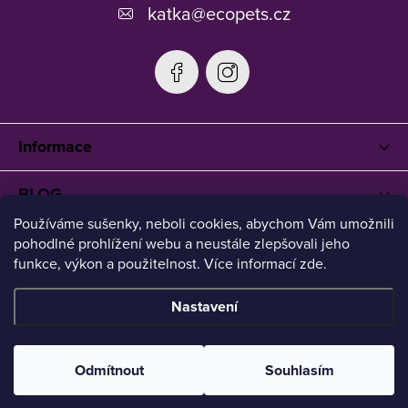
katka
@
ecopets.cz
Informace
BLOG
Používáme sušenky, neboli cookies, abychom Vám umožnili
pohodlné prohlížení webu a neustále zlepšovali jeho
funkce, výkon a použitelnost. Více informací zde.
Nastavení
Copyright 2026
Ecopets
. Všechna práva vyhrazena.
Upravit
nastavení cookies
Odmítnout
Souhlasím
Vytvořil Shoptet