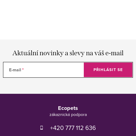
Aktuální novinky a slevy na váš e-mail
E-mail
PŘIHLÁSIT SE
Z
á
Ecopets
p
a
t
+420 777 112 636
í