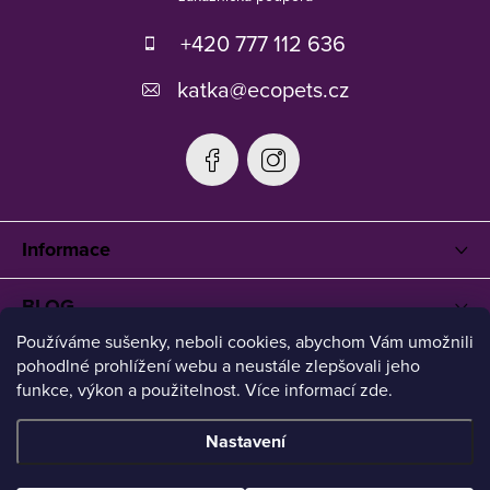
a
t
+420 777 112 636
í
katka
@
ecopets.cz
Informace
BLOG
Používáme sušenky, neboli cookies, abychom Vám umožnili
pohodlné prohlížení webu a neustále zlepšovali jeho
funkce, výkon a použitelnost. Více informací zde.
Nastavení
Copyright 2026
Ecopets
. Všechna práva vyhrazena.
Upravit