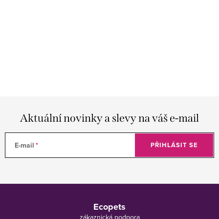
Aktuální novinky a slevy na váš e-mail
E-mail
PŘIHLÁSIT SE
Z
á
Ecopets
p