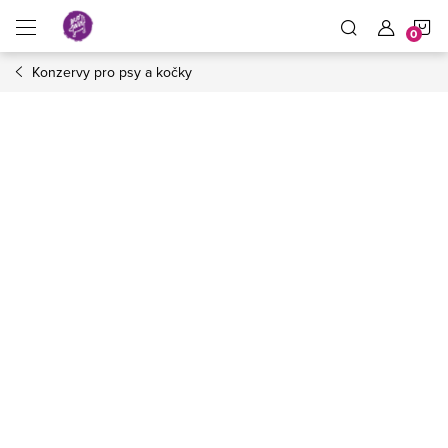
Přejít
N
na
obsah
Konzervy pro psy a kočky
K