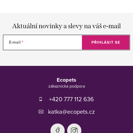
Aktuální novinky a slevy na váš e-mail
E-mail
PŘIHLÁSIT SE
Z
á
Ecopets
p
a
t
+420 777 112 636
í
katka
@
ecopets.cz