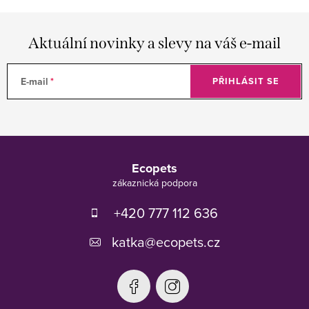
Aktuální novinky a slevy na váš e-mail
E-mail
PŘIHLÁSIT SE
Z
á
Ecopets
p
a
t
+420 777 112 636
í
katka
@
ecopets.cz