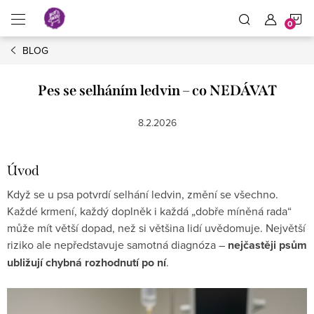
Přejít
N
na
obsah
BLOG
K
Pes se selháním ledvin – co NEDÁVAT
8.2.2026
Úvod
Když se u psa potvrdí selhání ledvin, změní se všechno.
Každé krmení, každý doplněk i každá „dobře míněná rada“
může mít větší dopad, než si většina lidí uvědomuje. Největší
riziko ale nepředstavuje samotná diagnóza –
nejčastěji psům
ubližují chybná rozhodnutí po ní
.