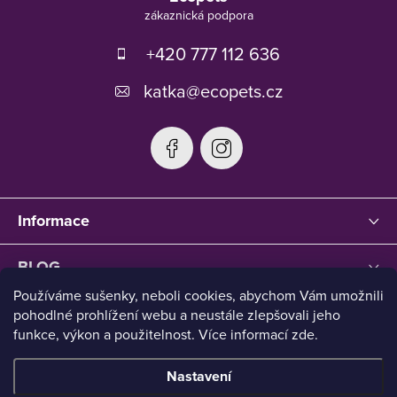
p
a
t
+420 777 112 636
í
katka
@
ecopets.cz
Informace
BLOG
Používáme sušenky, neboli cookies, abychom Vám umožnili
pohodlné prohlížení webu a neustále zlepšovali jeho
funkce, výkon a použitelnost. Více informací zde.
Nastavení