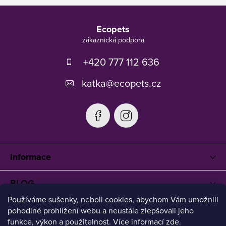
Z
á
Ecopets
p
a
t
+420 777 112 636
í
katka
@
ecopets.cz
Informace
BLOG
Používáme sušenky, neboli cookies, abychom Vám umožnili
pohodlné prohlížení webu a neustále zlepšovali jeho
funkce, výkon a použitelnost. Více informací zde.