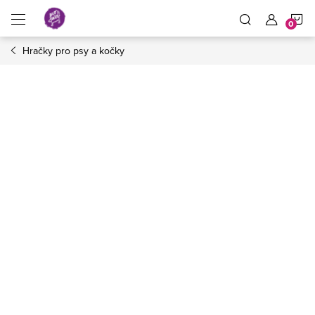
Přejít
N
na
obsah
Hračky pro psy a kočky
K