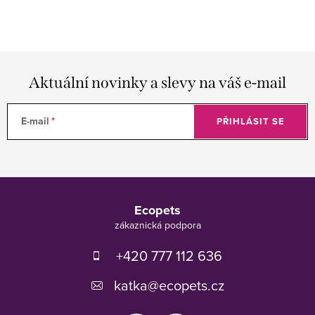
Aktuální novinky a slevy na váš e-mail
E-mail
PŘIHLÁSIT SE
Z
á
Ecopets
p
a
t
+420 777 112 636
í
katka
@
ecopets.cz