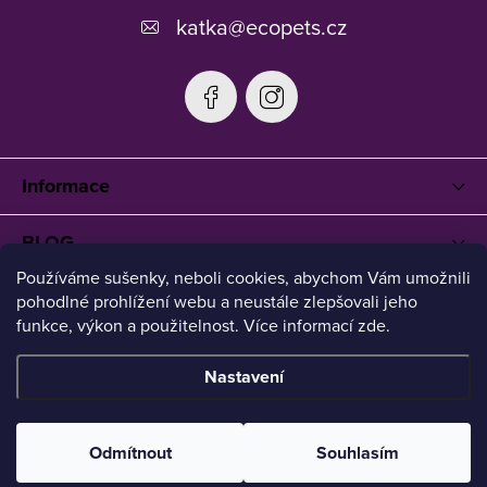
katka
@
ecopets.cz
Informace
BLOG
Používáme sušenky, neboli cookies, abychom Vám umožnili
pohodlné prohlížení webu a neustále zlepšovali jeho
funkce, výkon a použitelnost. Více informací zde.
Nastavení
Copyright 2026
Ecopets
. Všechna práva vyhrazena.
Upravit
nastavení cookies
Odmítnout
Souhlasím
Vytvořil Shoptet