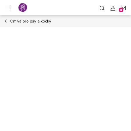
Přejít
N
na
obsah
Krmiva pro psy a kočky
K