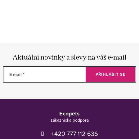
Aktuální novinky a slevy na váš e-mail
E-mail
PŘIHLÁSIT SE
Z
á
Ecopets
p
a
t
+420 777 112 636
í