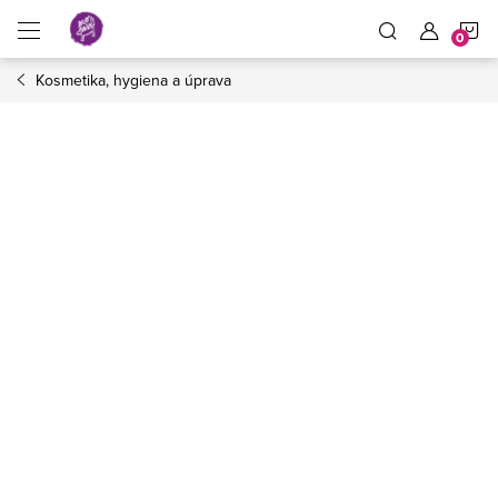
Přejít
N
na
obsah
Kosmetika, hygiena a úprava
K