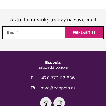
Aktuální novinky a slevy na váš e-mail
E-mail
PŘIHLÁSIT SE
Z
á
Ecopets
p
a
t
+420 777 112 636
í
katka
@
ecopets.cz