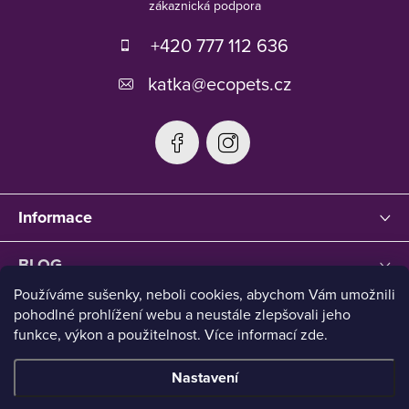
a
t
+420 777 112 636
í
katka
@
ecopets.cz
Informace
BLOG
Používáme sušenky, neboli cookies, abychom Vám umožnili
pohodlné prohlížení webu a neustále zlepšovali jeho
funkce, výkon a použitelnost. Více informací zde.
Nastavení
Copyright 2026
Ecopets
. Všechna práva vyhrazena.
Upravit