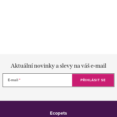
Aktuální novinky a slevy na váš e-mail
E-mail
PŘIHLÁSIT SE
Z
á
Ecopets
p