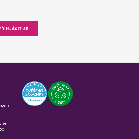
PŘIHLÁSIT SE
ravdu
ečně
roč