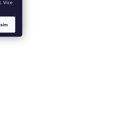
t. Více
asím