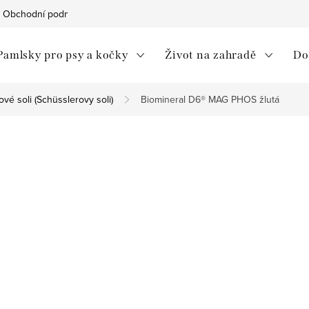
Obchodní podmínky
Ochrana osobních údajů
Moje objedná
Pamlsky pro psy a kočky
Život na zahradě
Do
vé soli (Schüsslerovy soli)
Biomineral D6® MAG PHOS žlutá