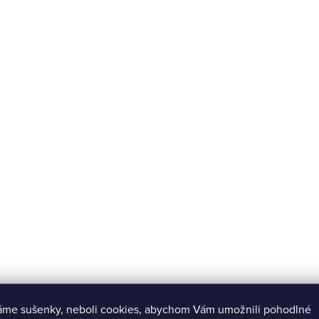
áme sušenky, neboli cookies, abychom Vám umožnili pohodlné