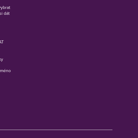
vybrat
si dát
AT
ky
 jméno