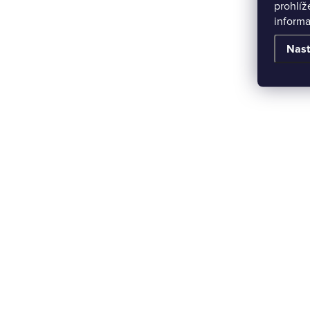
prohlíž
informa
Nast