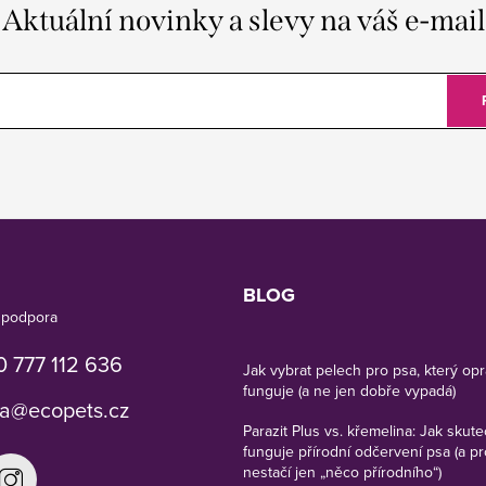
Aktuální novinky a slevy na váš e-mail
BLOG
 777 112 636
Jak vybrat pelech pro psa, který op
funguje (a ne jen dobře vypadá)
a
@
ecopets.cz
Parazit Plus vs. křemelina: Jak skut
funguje přírodní odčervení psa (a p
nestačí jen „něco přírodního“)