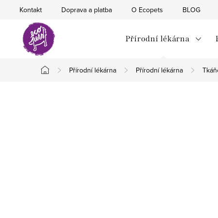
Přejít
Kontakt
Doprava a platba
O Ecopets
BLOG
na
obsah
Přírodní lékárna
Přírodní lékárna
Přírodní lékárna
Tkáňo
Domů