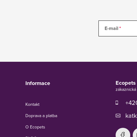
E-mail
Z
á
p
Ecopets
Informace
a
t
í
+420
Kontakt
katk
Doprava a platba
O Ecopets