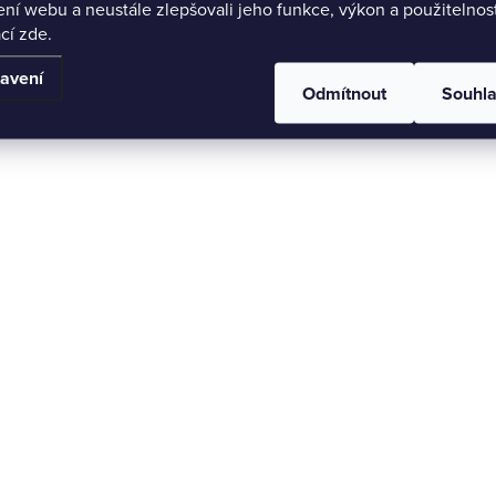
ení webu a neustále zlepšovali jeho funkce, výkon a použitelnos
cí zde.
avení
Odmítnout
Souhl