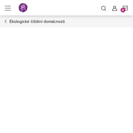
Přejít
N
na
obsah
Ekologické čištění domácnosti
K