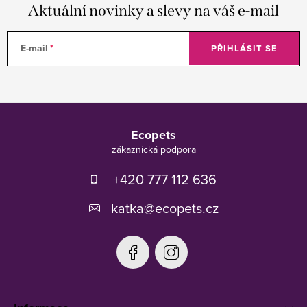
Aktuální novinky a slevy na váš e-mail
E-mail
PŘIHLÁSIT SE
Z
á
Ecopets
p
a
t
+420 777 112 636
í
katka
@
ecopets.cz