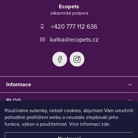
á
Ecopets
p
a
t
+420 777 112 636
í
katka
@
ecopets.cz
Informace
BLOG
Používáme sušenky, neboli cookies, abychom Vám umožnili
pohodlné prohlížení webu a neustále zlepšovali jeho
funkce, výkon a použitelnost. Více informací zde.