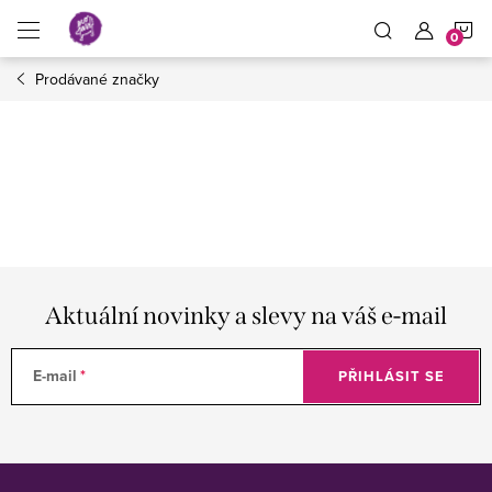
Přejít
N
na
obsah
Prodávané značky
K
Aktuální novinky a slevy na váš e-mail
E-mail
PŘIHLÁSIT SE
Z