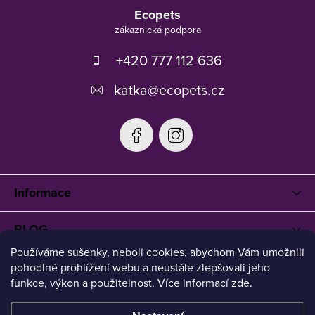
á
Ecopets
p
a
t
+420 777 112 636
í
katka
@
ecopets.cz
Informace
BLOG
Používáme sušenky, neboli cookies, abychom Vám umožnili
pohodlné prohlížení webu a neustále zlepšovali jeho
funkce, výkon a použitelnost. Více informací zde.