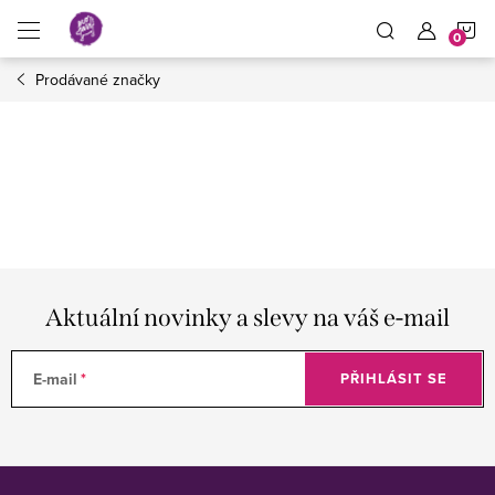
Přejít
N
na
obsah
Prodávané značky
K
Aktuální novinky a slevy na váš e-mail
E-mail
PŘIHLÁSIT SE
Z