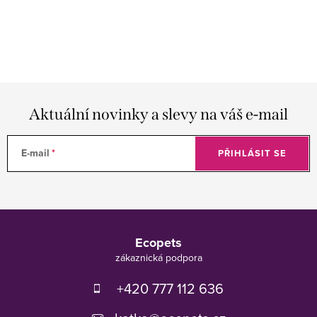
Aktuální novinky a slevy na váš e-mail
E-mail
PŘIHLÁSIT SE
Z
á
Ecopets
p
a
t
+420 777 112 636
í