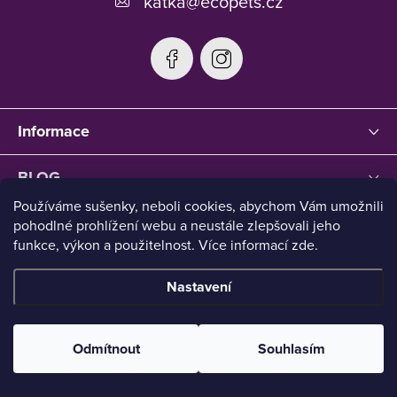
katka
@
ecopets.cz
Informace
BLOG
Používáme sušenky, neboli cookies, abychom Vám umožnili
pohodlné prohlížení webu a neustále zlepšovali jeho
funkce, výkon a použitelnost. Více informací zde.
Nastavení
Copyright 2026
Ecopets
. Všechna práva vyhrazena.
Upravit
nastavení cookies
Odmítnout
Souhlasím
Vytvořil Shoptet