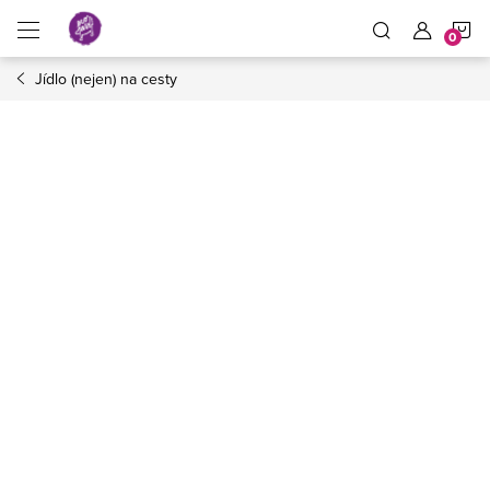
Přejít
N
na
obsah
Jídlo (nejen) na cesty
K