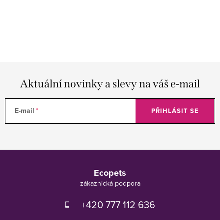
Aktuální novinky a slevy na váš e-mail
E-mail
PŘIHLÁSIT SE
Z
á
Ecopets
p
a
t
+420 777 112 636
í