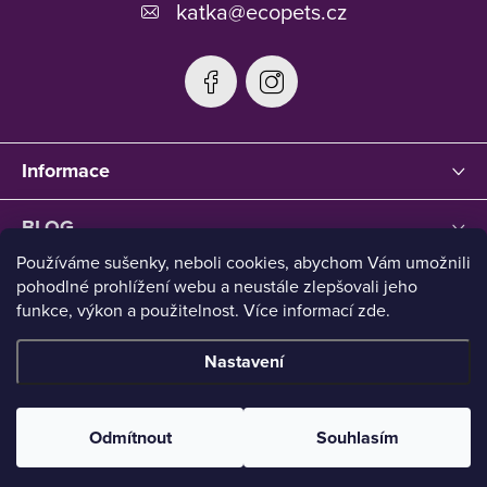
katka
@
ecopets.cz
Informace
BLOG
Používáme sušenky, neboli cookies, abychom Vám umožnili
pohodlné prohlížení webu a neustále zlepšovali jeho
funkce, výkon a použitelnost. Více informací zde.
Nastavení
Copyright 2026
Ecopets
. Všechna práva vyhrazena.
Upravit
nastavení cookies
Odmítnout
Souhlasím
Vytvořil Shoptet