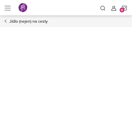
Přejít
N
na
obsah
Jídlo (nejen) na cesty
K