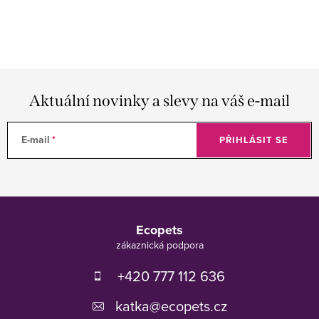
Aktuální novinky a slevy na váš e-mail
E-mail
PŘIHLÁSIT SE
Z
á
Ecopets
p
a
t
+420 777 112 636
í
katka
@
ecopets.cz