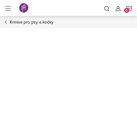
Přejít
N
na
obsah
Krmiva pro psy a kočky
K