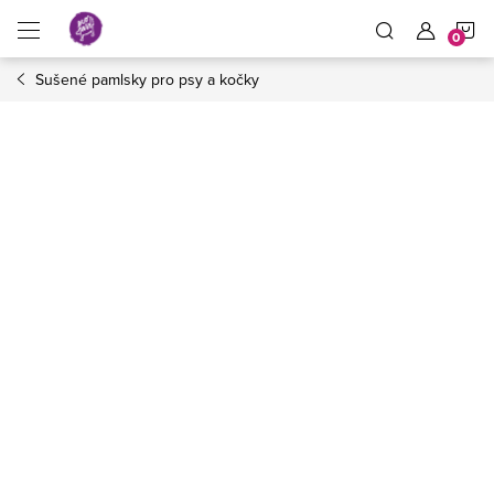
Přejít
N
na
obsah
Sušené pamlsky pro psy a kočky
K