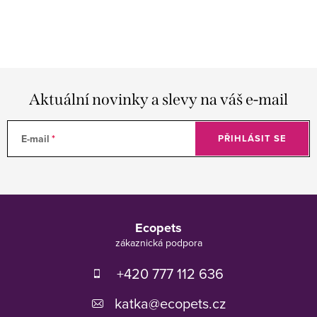
Aktuální novinky a slevy na váš e-mail
E-mail
PŘIHLÁSIT SE
Z
á
Ecopets
p
a
t
+420 777 112 636
í
katka
@
ecopets.cz