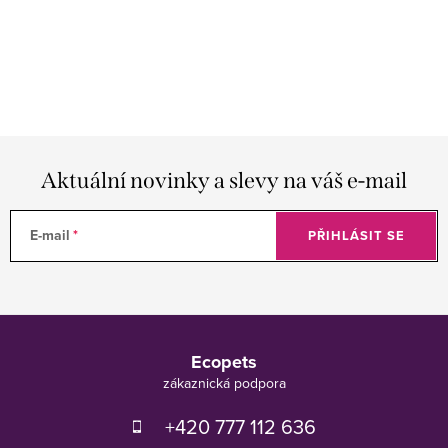
Aktuální novinky a slevy na váš e-mail
E-mail
PŘIHLÁSIT SE
Z
á
Ecopets
p
a
t
+420 777 112 636
í