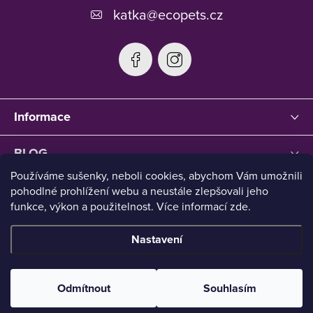
katka
@
ecopets.cz
Informace
BLOG
Používáme sušenky, neboli cookies, abychom Vám umožnili
pohodlné prohlížení webu a neustále zlepšovali jeho
funkce, výkon a použitelnost. Více informací zde.
Nastavení
Copyright 2026
Ecopets
. Všechna práva vyhrazena.
Upravit
nastavení cookies
Odmítnout
Souhlasím
Vytvořil Shoptet