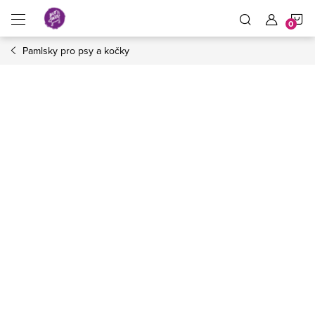
Přejít
N
na
obsah
Pamlsky pro psy a kočky
K