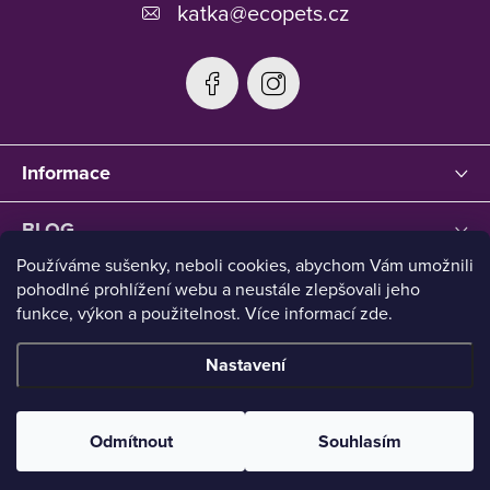
katka
@
ecopets.cz
Informace
BLOG
Používáme sušenky, neboli cookies, abychom Vám umožnili
pohodlné prohlížení webu a neustále zlepšovali jeho
funkce, výkon a použitelnost. Více informací zde.
Nastavení
Copyright 2026
Ecopets
. Všechna práva vyhrazena.
Upravit
nastavení cookies
Odmítnout
Souhlasím
Vytvořil Shoptet