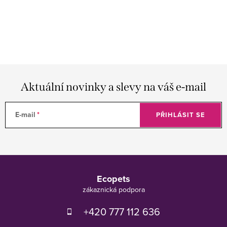
Aktuální novinky a slevy na váš e-mail
E-mail
PŘIHLÁSIT SE
Z
á
Ecopets
p
a
t
+420 777 112 636
í