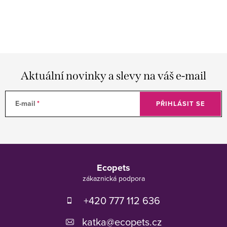
Aktuální novinky a slevy na váš e-mail
E-mail
PŘIHLÁSIT SE
Z
á
Ecopets
p
a
t
+420 777 112 636
í
katka
@
ecopets.cz