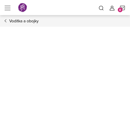
Přejít
N
na
obsah
Vodítka a obojky
K