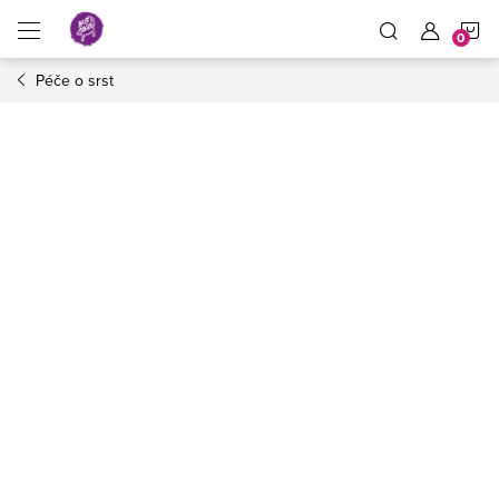
Přejít
N
na
obsah
Péče o srst
K