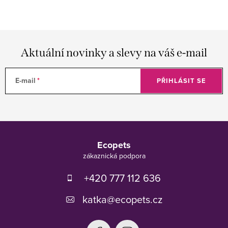
Aktuální novinky a slevy na váš e-mail
E-mail
PŘIHLÁSIT SE
Z
á
Ecopets
p
a
t
+420 777 112 636
í
katka
@
ecopets.cz