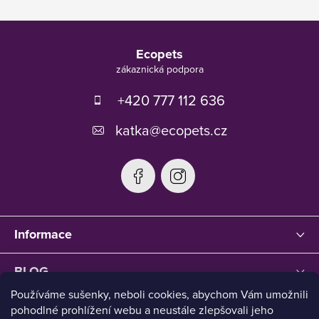
Z
á
Ecopets
p
a
t
+420 777 112 636
í
katka
@
ecopets.cz
Informace
BLOG
Používáme sušenky, neboli cookies, abychom Vám umožnili
pohodlné prohlížení webu a neustále zlepšovali jeho